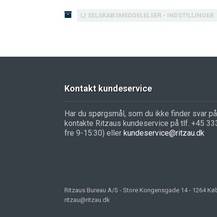
L) SELSKABSMEDDELELSER - INDSTILLINGER
Kontakt kundeservice
Har du spørgsmål, som du ikke finder svar på 
kontakte Ritzaus kundeservice på tlf. +45 3
fre 9-15:30) eller
kundeservice@ritzau.dk
Ritzaus Bureau A/S - Store Kongensgade 14 - 1264 Købe
ritzau@ritzau.dk