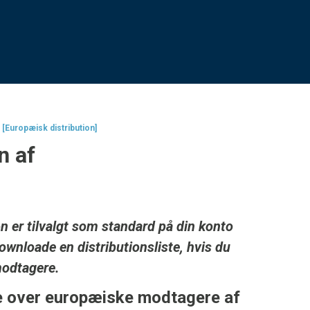
> [Europæisk distribution]
n af
on er tilvalgt som standard på din konto
wnloade en distributionsliste, hvis du
modtagere.
e over europæiske modtagere af