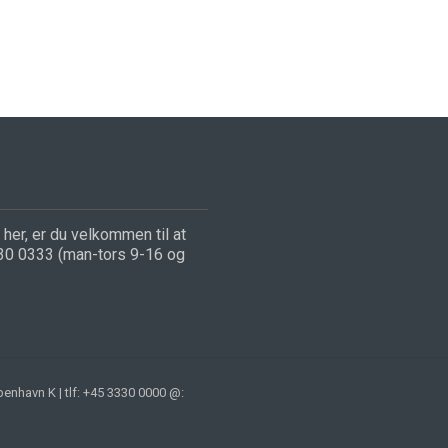
her, er du velkommen til at
330 0333 (man-tors 9-16 og
nhavn K | tlf: +45 3330 0000 @: