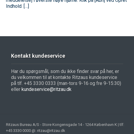
meddelelse] i øverste højre hjørne. Klik på [Åbn] ved Opret
Indhold. […]
Kontakt kundeservice
Har du spørgsmål, som du ikke finder svar på her, er
du velkommen til at kontakte Ritzaus kundeservice
på tlf. +45 3330 0333 (man-tors 9-16 og fre 9-15:30)
eller
kundeservice@ritzau.dk
Ritzaus Bureau A/S - Store Kongensgade 14 - 1264 København K | tlf:
+45 3330 0000 @: ritzau@ritzau.dk