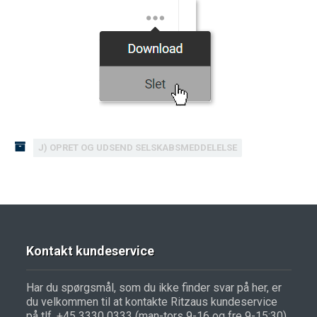
J) OPRET OG UDSEND SELSKABSMEDDELELSE
Kontakt kundeservice
Har du spørgsmål, som du ikke finder svar på her, er
du velkommen til at kontakte Ritzaus kundeservice
på tlf. +45 3330 0333 (man-tors 9-16 og fre 9-15:30)