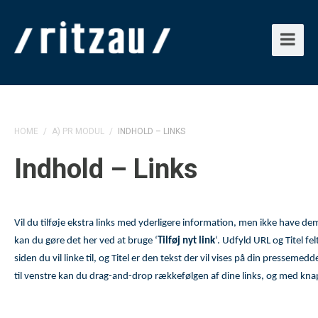
HOME
/
A) PR MODUL
/
INDHOLD – LINKS
Indhold – Links
Vil du tilføje ekstra links med yderligere information, men ikke have de
kan du gøre det her ved at bruge ‘
Tilføj nyt link
‘. Udfyld URL og Titel fe
siden du vil linke til, og Titel er den tekst der vil vises på din presseme
til venstre kan du drag-and-drop rækkefølgen af dine links, og med knapp