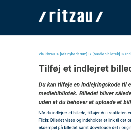
Via Ritzau -> [Mit nyhedsrum] -> [Mediebibliotek] -> In
Tilføj et indlejret bill
Du kan tilføje en indlejringskode til et
mediebibliotek. Billedet bliver såled
uden at du behøver at uploade et bill
Når du indlejrer et billede, tilføjer du i realiteten 
Flickr. Billedet vises og indeholder et link til det
eksempel på billedet samt downloade det i origin