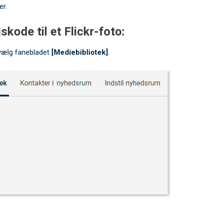
er.
skode til et Flickr-foto:
vælg fanebladet
[Mediebibliotek]
.