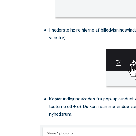
I nederste højre hjørne af billedvisningsvindue
venstre).
Kopiér indlejringskoden fra pop-up-vinduet v
tasterne ctl + c). Du kan i samme vindue vælg
nyhedsrum.