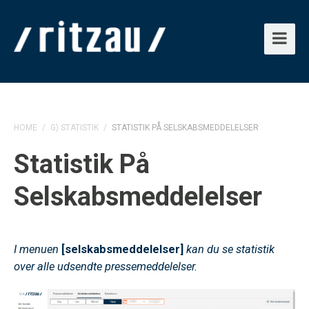
HOME
/
G) STATISTIK
/
STATISTIK PÅ SELSKABSMEDDELELSER
Statistik På
Selskabsmeddelelser
I menuen
[selskabsmeddelelser]
kan du se statistik
over alle udsendte pressemeddelelser.