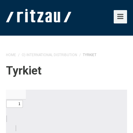
HOME
/
O) INTERNATIONAL DISTRIBUTION
/
TYRKIET
Tyrkiet