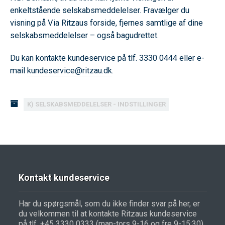
enkeltstående selskabsmeddelelser. Fravælger du
visning på Via Ritzaus forside, fjernes samtlige af dine
selskabsmeddelelser – også bagudrettet.
Du kan kontakte kundeservice på tlf. 3330 0444 eller e-
mail
kundeservice@ritzau.dk
.
K) SELSKABSMEDDELELSER - INDSTILLINGER
Kontakt kundeservice
Har du spørgsmål, som du ikke finder svar på her, er
du velkommen til at kontakte Ritzaus kundeservice
på tlf. +45 3330 0333 (man-tors 9-16 og fre 9-15:30)